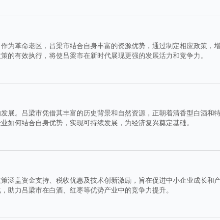
。作为革命老区，吕梁市结合自身丰富的资源优势，通过制定相应政策，
政策的有效执行，将使吕梁市在新时代展现更强的发展活力和竞争力。
的发展。吕梁市凭借其丰富的历史背景和自然资源，正朝着清香型白酒和
企业如何结合自身优势，实现可持续发展，为经济复兴奠定基础。
政策涵盖资金支持、税收优惠及技术创新激励，旨在促进中小企业成长和
化，助力吕梁市在白酒、红枣等优势产业中的竞争力提升。